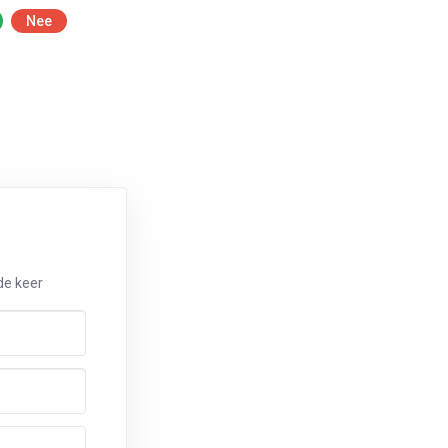
Nee
de keer