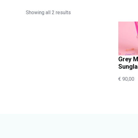
Showing all 2 results
Grey M
Sungl
€
90,00