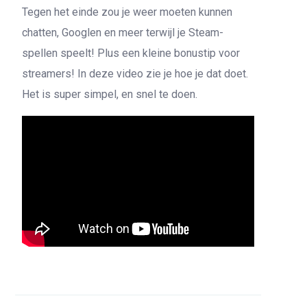
Tegen het einde zou je weer moeten kunnen
chatten, Googlen en meer terwijl je Steam-
spellen speelt! Plus een kleine bonustip voor
streamers! In deze video zie je hoe je dat doet.
Het is super simpel, en snel te doen.