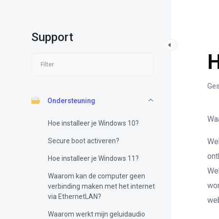
Support
O
H
Ges
Ondersteuning
Waa
Hoe installeer je Windows 10?
Secure boot activeren?
Web
ont
Hoe installeer je Windows 11?
Web
Waarom kan de computer geen
wor
verbinding maken met het internet
via EthernetLAN?
web
Waarom werkt mijn geluidaudio