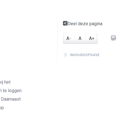
Deel deze pagina
A-
A
A+
INHOUDSOPGAVE
ij het
n te loggen.
 Daarnaast
op