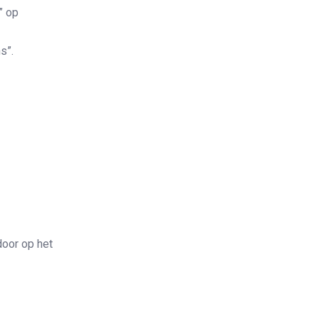
” op
s”.
oor op het