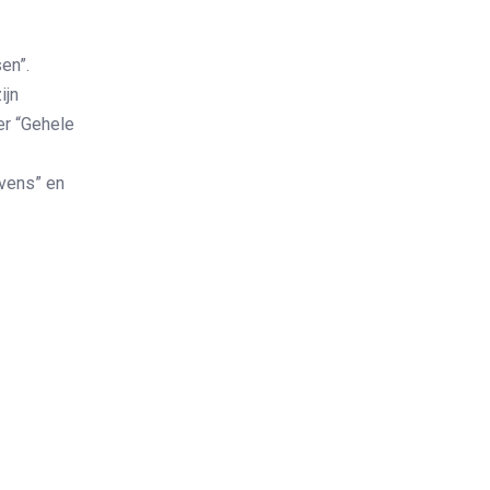
en”.
ijn
er “Gehele
evens” en