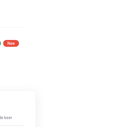
Nee
de keer